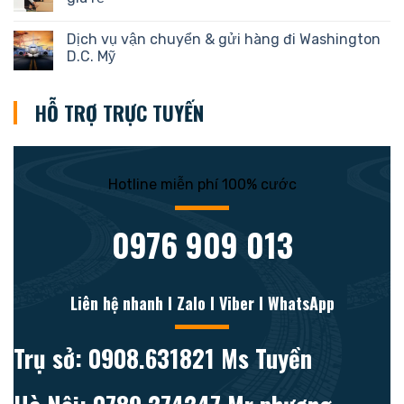
Dịch vụ vận chuyển & gửi hàng đi Washington
D.C. Mỹ
HỖ TRỢ TRỰC TUYẾN
Hotline miễn phí 100% cước
0976 909 013
Liên hệ nhanh l Zalo l Viber l WhatsApp
Trụ sở: 0908.631821 Ms Tuyền