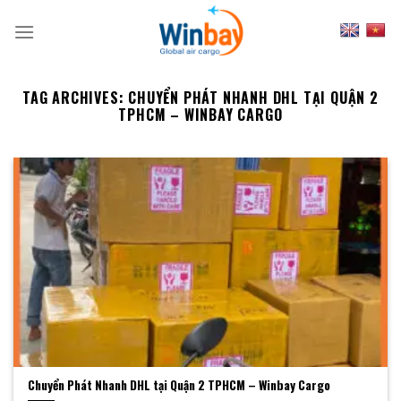
Skip
to
content
TAG ARCHIVES:
CHUYỂN PHÁT NHANH DHL TẠI QUẬN 2
TPHCM – WINBAY CARGO
Chuyển Phát Nhanh DHL tại Quận 2 TPHCM – Winbay Cargo