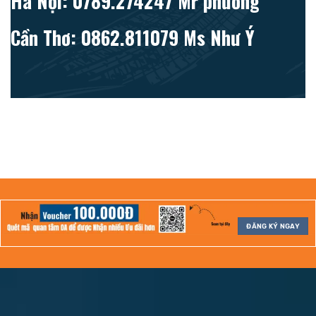
Hà Nội: 0789.274247 Mr phương
Cần Thơ: 0862.811079 Ms Như Ý
ĐĂNG KÝ NGAY