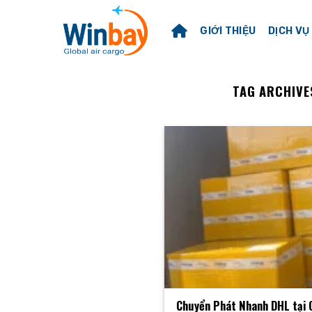
Skip
to
GIỚI THIỆU
DỊCH VỤ
content
TAG ARCHIVE
Chuyển Phát Nhanh DHL tại