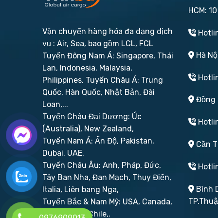
HCM: 10
Vận chuyển hàng hóa đa dạng dịch
Hotli
vụ : Air, Sea, bao gồm LCL, FCL
Hà Nội
Tuyến Đông Nam Á: Singapore, Thái
Lan, Indonesia, Malaysia,
Hotli
Philippines,
Tuyến Châu Á: Trung
Quốc, Hàn Quốc, Nhật Bản, Đài
Đồng N
Loan,...
Tuyến Châu Đại Dương: Úc
Hotli
(Australia), New Zealand,
Tuyến Nam Á: Ấn Độ, Pakistan,
Cần Th
Dubai, UAE,
Tuyến Châu Âu: Anh, Pháp, Đức,
Hotli
Tây Ban Nha, Đan Mạch, Thụy Điển,
Bình D
Italia, Liên bang Nga,
TP.Thu
Tuyến Bắc & Nam Mỹ: USA, Canada,
Brazil, Peru, Chile,.
0976909013