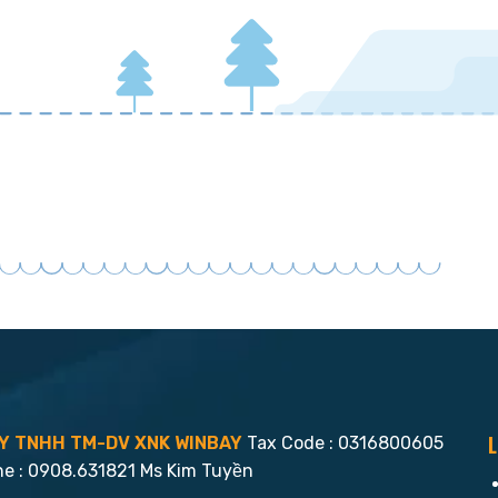
L
Y TNHH TM-DV XNK WINBAY
Tax Code : 0316800605
ne : 0908.631821 Ms Kim Tuyền