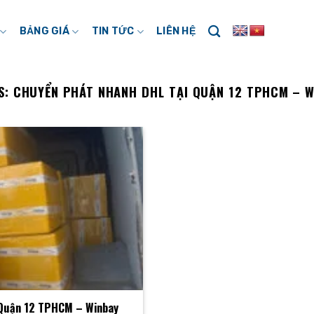
BẢNG GIÁ
TIN TỨC
LIÊN HỆ
S:
CHUYỂN PHÁT NHANH DHL TẠI QUẬN 12 TPHCM – 
 Quận 12 TPHCM – Winbay