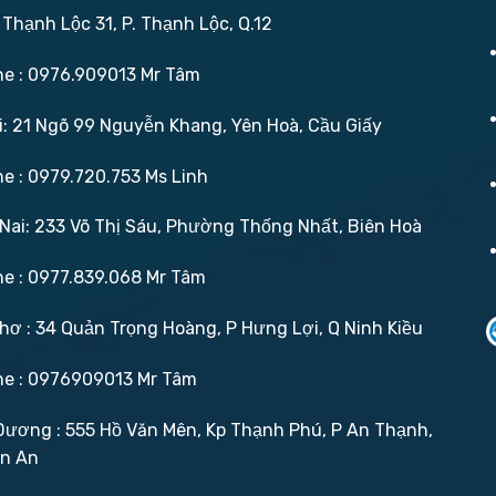
 Thạnh Lộc 31, P. Thạnh Lộc, Q.12
ne : 0976.909013 Mr Tâm
: 21 Ngõ 99 Nguyễn Khang, Yên Hoà, Cầu Giấy
ne : 0979.720.753 Ms Linh
ai: 233 Võ Thị Sáu, Phường Thống Nhất, Biên Hoà
ne : 0977.839.068 Mr Tâm
ơ : 34 Quản Trọng Hoàng, P Hưng Lợi, Q Ninh Kiều
ne : 0976909013 Mr Tâm
ương : 555 Hồ Văn Mên, Kp Thạnh Phú, P An Thạnh,
ận An