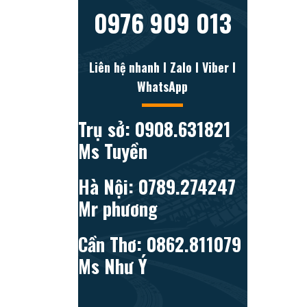
0976 909 013
Liên hệ nhanh l Zalo l Viber l
WhatsApp
Trụ sở: 0908.631821
Ms Tuyền
Hà Nội: 0789.274247
Mr phương
Cần Thơ: 0862.811079
Ms Như Ý