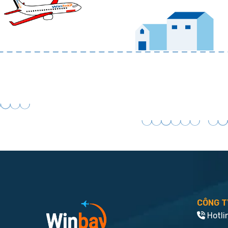
CÔNG T
Hotli