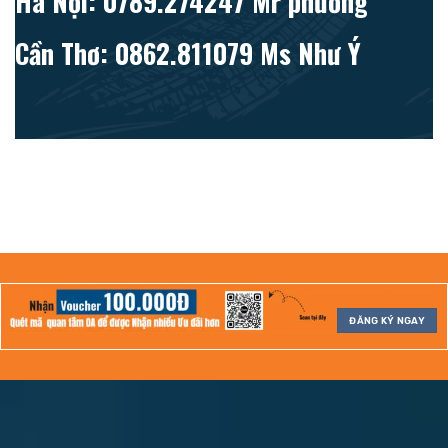
Hà Nội: 0789.274247 Mr phương
Cần Thơ: 0862.811079 Ms Như Ý
ĐĂNG KÝ NGAY