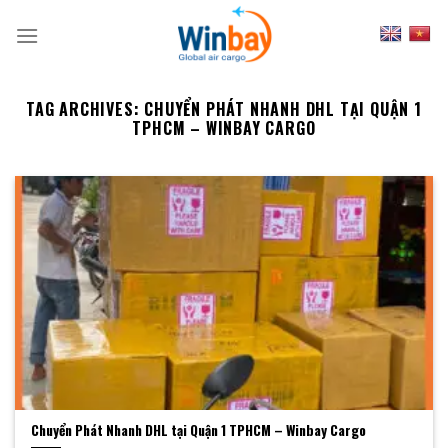
Skip
to
content
TAG ARCHIVES:
CHUYỂN PHÁT NHANH DHL TẠI QUẬN 1
TPHCM – WINBAY CARGO
Chuyển Phát Nhanh DHL tại Quận 1 TPHCM – Winbay Cargo