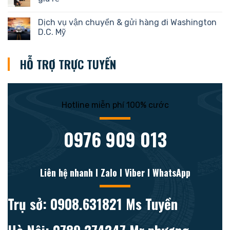
Dịch vụ vận chuyển & gửi hàng đi Washington
D.C. Mỹ
HỖ TRỢ TRỰC TUYẾN
Hotline miễn phí 100% cước
0976 909 013
Liên hệ nhanh l Zalo l Viber l WhatsApp
Trụ sở: 0908.631821 Ms Tuyền