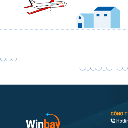
CÔNG T
Hotli