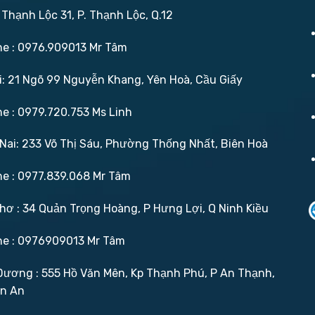
 Thạnh Lộc 31, P. Thạnh Lộc, Q.12
ne : 0976.909013 Mr Tâm
: 21 Ngõ 99 Nguyễn Khang, Yên Hoà, Cầu Giấy
ne : 0979.720.753 Ms Linh
ai: 233 Võ Thị Sáu, Phường Thống Nhất, Biên Hoà
ne : 0977.839.068 Mr Tâm
ơ : 34 Quản Trọng Hoàng, P Hưng Lợi, Q Ninh Kiều
ne : 0976909013 Mr Tâm
ương : 555 Hồ Văn Mên, Kp Thạnh Phú, P An Thạnh,
ận An