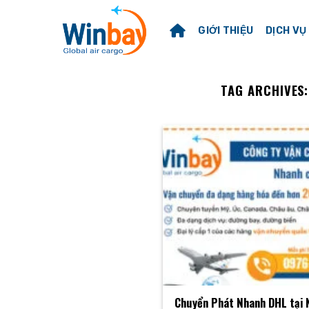
Skip
to
GIỚI THIỆU
DỊCH VỤ
content
TAG ARCHIVES
Chuyển Phát Nhanh DHL tại N