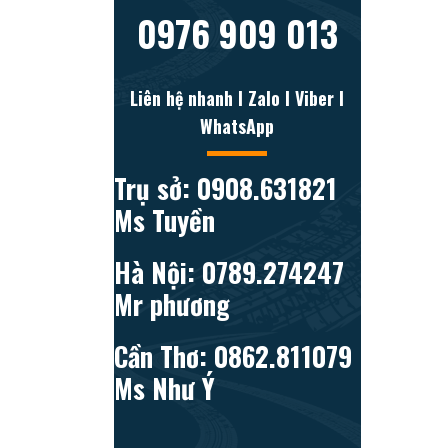
0976 909 013
Liên hệ nhanh l Zalo l Viber l
WhatsApp
Trụ sở: 0908.631821
Ms Tuyền
Hà Nội: 0789.274247
Mr phương
Cần Thơ: 0862.811079
Ms Như Ý