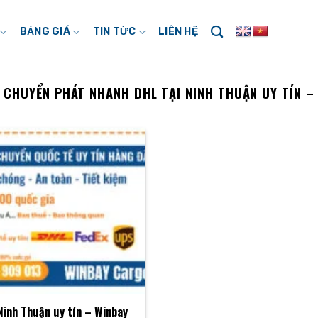
BẢNG GIÁ
TIN TỨC
LIÊN HỆ
:
CHUYỂN PHÁT NHANH DHL TẠI NINH THUẬN UY TÍN –
inh Thuận uy tín – Winbay