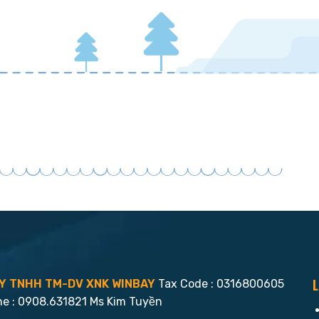
L
Y TNHH TM-DV XNK WINBAY
Tax Code : 0316800605
ne : 0908.631821 Ms Kim Tuyền