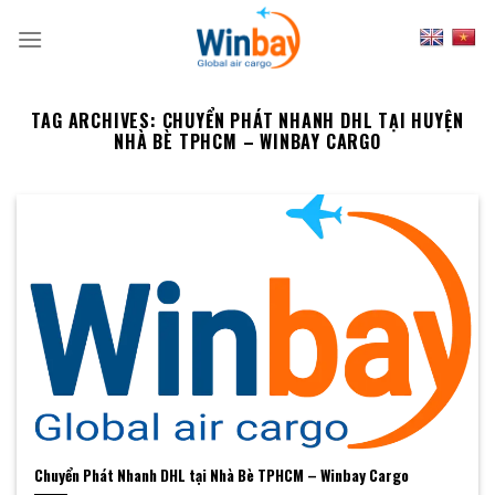
Skip
to
content
TAG ARCHIVES:
CHUYỂN PHÁT NHANH DHL TẠI HUYỆN
NHÀ BÈ TPHCM – WINBAY CARGO
Chuyển Phát Nhanh DHL tại Nhà Bè TPHCM – Winbay Cargo