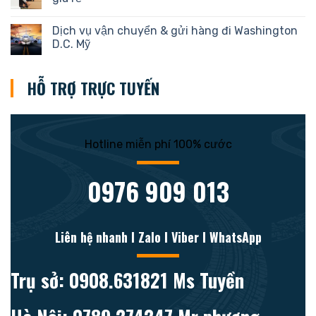
Dịch vụ vận chuyển & gửi hàng đi Washington
D.C. Mỹ
HỖ TRỢ TRỰC TUYẾN
Hotline miễn phí 100% cước
0976 909 013
Liên hệ nhanh l Zalo l Viber l WhatsApp
Trụ sở: 0908.631821 Ms Tuyền