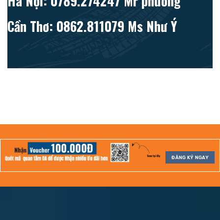
Hà Nội: 0789.274247 Mr phương
Cần Thơ: 0862.811079 Ms Như Ý
ĐĂNG KÝ NGAY