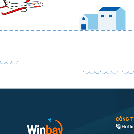
CÔNG T
Hotli