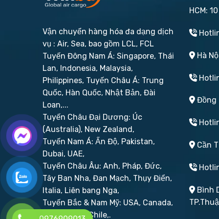
HCM: 10
Vận chuyển hàng hóa đa dạng dịch
Hotli
vụ : Air, Sea, bao gồm LCL, FCL
Hà Nội
Tuyến Đông Nam Á: Singapore, Thái
Lan, Indonesia, Malaysia,
Hotli
Philippines,
Tuyến Châu Á: Trung
Quốc, Hàn Quốc, Nhật Bản, Đài
Đồng N
Loan,...
Tuyến Châu Đại Dương: Úc
Hotli
(Australia), New Zealand,
Tuyến Nam Á: Ấn Độ, Pakistan,
Cần Th
Dubai, UAE,
Tuyến Châu Âu: Anh, Pháp, Đức,
Hotli
Tây Ban Nha, Đan Mạch, Thụy Điển,
Bình D
Italia, Liên bang Nga,
TP.Thu
Tuyến Bắc & Nam Mỹ: USA, Canada,
Brazil, Peru, Chile,.
0976909013