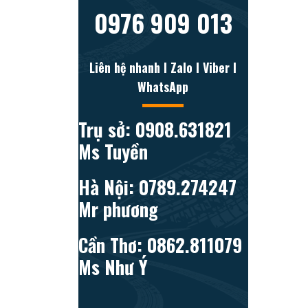
0976 909 013
Liên hệ nhanh l Zalo l Viber l
WhatsApp
Trụ sở: 0908.631821
Ms Tuyền
Hà Nội: 0789.274247
Mr phương
Cần Thơ: 0862.811079
Ms Như Ý