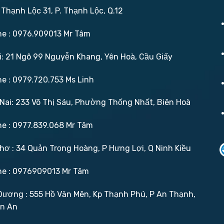
 Thạnh Lộc 31, P. Thạnh Lộc, Q.12
ne : 0976.909013 Mr Tâm
: 21 Ngõ 99 Nguyễn Khang, Yên Hoà, Cầu Giấy
ne : 0979.720.753 Ms Linh
ai: 233 Võ Thị Sáu, Phường Thống Nhất, Biên Hoà
ne : 0977.839.068 Mr Tâm
ơ : 34 Quản Trọng Hoàng, P Hưng Lợi, Q Ninh Kiều
ne : 0976909013 Mr Tâm
ương : 555 Hồ Văn Mên, Kp Thạnh Phú, P An Thạnh,
ận An