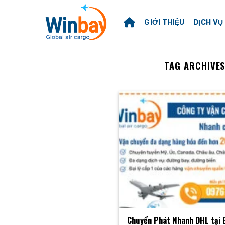
Skip
to
GIỚI THIỆU
DỊCH VỤ
content
TAG ARCHIVE
Chuyển Phát Nhanh DHL tại B