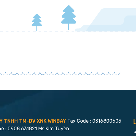
L
Y TNHH TM-DV XNK WINBAY
Tax Code : 0316800605
ne : 0908.631821 Ms Kim Tuyền