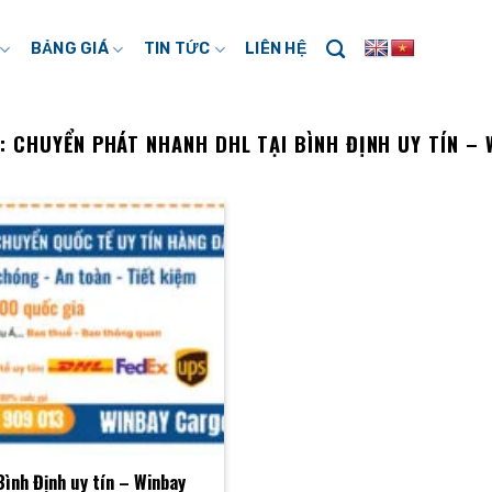
BẢNG GIÁ
TIN TỨC
LIÊN HỆ
S:
CHUYỂN PHÁT NHANH DHL TẠI BÌNH ĐỊNH UY TÍN –
ình Định uy tín – Winbay