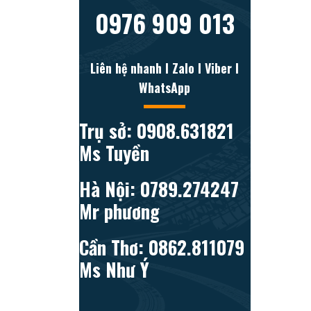
0976 909 013
Liên hệ nhanh l Zalo l Viber l
WhatsApp
Trụ sở: 0908.631821
Ms Tuyền
Hà Nội: 0789.274247
Mr phương
Cần Thơ: 0862.811079
Ms Như Ý