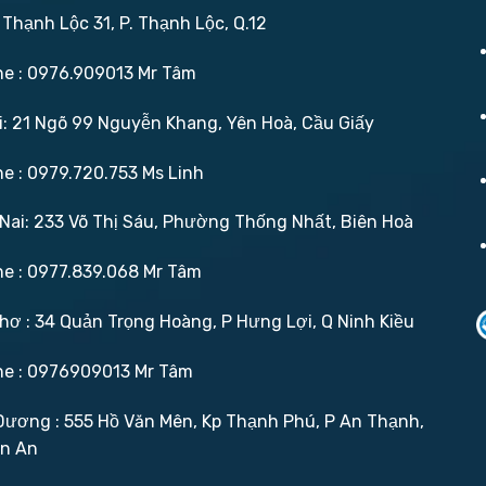
 Thạnh Lộc 31, P. Thạnh Lộc, Q.12
ne : 0976.909013 Mr Tâm
: 21 Ngõ 99 Nguyễn Khang, Yên Hoà, Cầu Giấy
ne : 0979.720.753 Ms Linh
ai: 233 Võ Thị Sáu, Phường Thống Nhất, Biên Hoà
ne : 0977.839.068 Mr Tâm
ơ : 34 Quản Trọng Hoàng, P Hưng Lợi, Q Ninh Kiều
ne : 0976909013 Mr Tâm
ương : 555 Hồ Văn Mên, Kp Thạnh Phú, P An Thạnh,
ận An