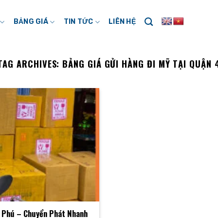
BẢNG GIÁ
TIN TỨC
LIÊN HỆ
TAG ARCHIVES:
BẢNG GIÁ GỬI HÀNG ĐI MỸ TẠI QUẬN 
n Phú – Chuyển Phát Nhanh