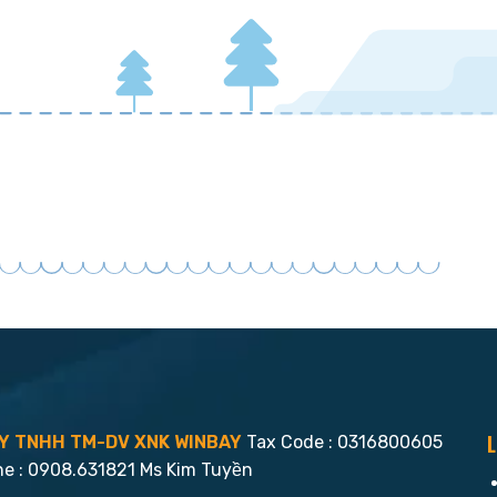
L
Y TNHH TM-DV XNK WINBAY
Tax Code : 0316800605
ne : 0908.631821 Ms Kim Tuyền