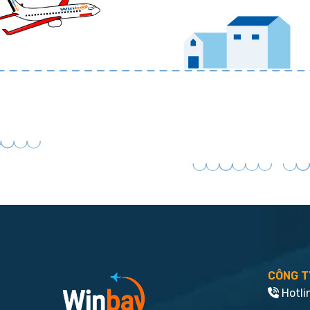
CÔNG T
Hotli