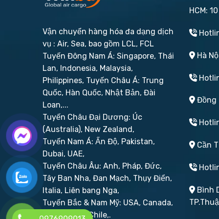
HCM: 10
Vận chuyển hàng hóa đa dạng dịch
Hotli
vụ : Air, Sea, bao gồm LCL, FCL
Hà Nội
Tuyến Đông Nam Á: Singapore, Thái
Lan, Indonesia, Malaysia,
Hotli
Philippines,
Tuyến Châu Á: Trung
Quốc, Hàn Quốc, Nhật Bản, Đài
Đồng N
Loan,...
Tuyến Châu Đại Dương: Úc
Hotli
(Australia), New Zealand,
Tuyến Nam Á: Ấn Độ, Pakistan,
Cần Th
Dubai, UAE,
Tuyến Châu Âu: Anh, Pháp, Đức,
Hotli
Tây Ban Nha, Đan Mạch, Thụy Điển,
Bình D
Italia, Liên bang Nga,
TP.Thu
Tuyến Bắc & Nam Mỹ: USA, Canada,
Brazil, Peru, Chile,.
0976909013