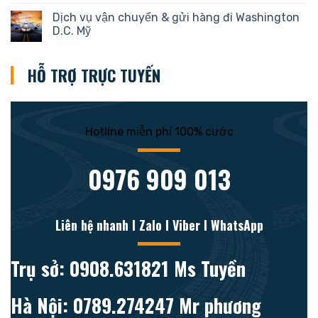
Dịch vụ vận chuyển & gửi hàng đi Washington
D.C. Mỹ
HỖ TRỢ TRỰC TUYẾN
Hotline miễn phí 100% cước
0976 909 013
Liên hệ nhanh l Zalo l Viber l WhatsApp
Trụ sở: 0908.631821 Ms Tuyền
Hà Nội: 0789.274247 Mr phương