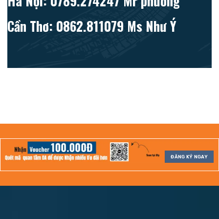
Hà Nội: 0789.274247 Mr phương
Cần Thơ: 0862.811079 Ms Như Ý
ĐĂNG KÝ NGAY