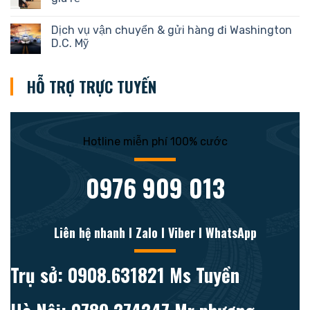
Dịch vụ vận chuyển & gửi hàng đi Washington
D.C. Mỹ
HỖ TRỢ TRỰC TUYẾN
Hotline miễn phí 100% cước
0976 909 013
Liên hệ nhanh l Zalo l Viber l WhatsApp
Trụ sở: 0908.631821 Ms Tuyền