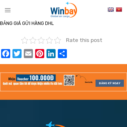
Skip
to
content
BẢNG GIÁ GỬI HÀNG DHL
Rate this post
Facebook
Twitter
Email
Pinterest
LinkedIn
Share
ĐĂNG KÝ NGAY