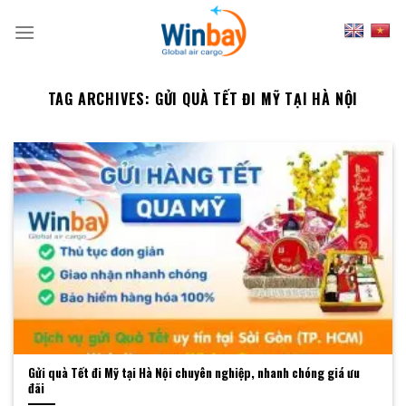
Skip
to
content
TAG ARCHIVES:
GỬI QUÀ TẾT ĐI MỸ TẠI HÀ NỘI
Gửi quà Tết đi Mỹ tại Hà Nội chuyên nghiệp, nhanh chóng giá ưu
đãi