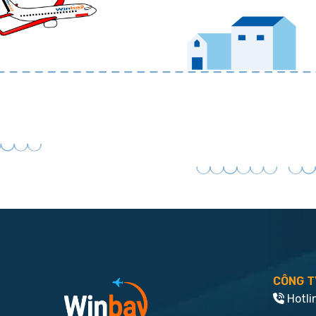
CÔNG T
Hotli