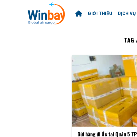
Skip
to
GIỚI THIỆU
DỊCH VỤ
content
TAG 
Gửi hàng đi Úc tại Quận 5 T