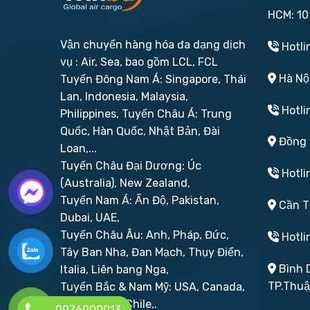
HCM: 10
Vận chuyển hàng hóa đa dạng dịch
Hotli
vụ : Air, Sea, bao gồm LCL, FCL
Hà Nội
Tuyến Đông Nam Á: Singapore, Thái
Lan, Indonesia, Malaysia,
Hotli
Philippines,
Tuyến Châu Á: Trung
Quốc, Hàn Quốc, Nhật Bản, Đài
Đồng N
Loan,...
Tuyến Châu Đại Dương: Úc
Hotli
(Australia), New Zealand,
Tuyến Nam Á: Ấn Độ, Pakistan,
Cần Th
Dubai, UAE,
Tuyến Châu Âu: Anh, Pháp, Đức,
Hotli
Tây Ban Nha, Đan Mạch, Thụy Điển,
Bình D
Italia, Liên bang Nga,
TP.Thu
Tuyến Bắc & Nam Mỹ: USA, Canada,
Brazil, Peru, Chile,.
0976909013