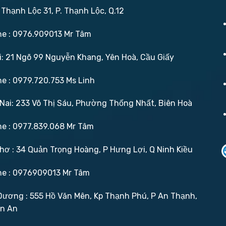
 Thạnh Lộc 31, P. Thạnh Lộc, Q.12
ne : 0976.909013 Mr Tâm
: 21 Ngõ 99 Nguyễn Khang, Yên Hoà, Cầu Giấy
ne : 0979.720.753 Ms Linh
ai: 233 Võ Thị Sáu, Phường Thống Nhất, Biên Hoà
ne : 0977.839.068 Mr Tâm
ơ : 34 Quản Trọng Hoàng, P Hưng Lợi, Q Ninh Kiều
ne : 0976909013 Mr Tâm
ương : 555 Hồ Văn Mên, Kp Thạnh Phú, P An Thạnh,
ận An