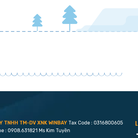
L
Y TNHH TM-DV XNK WINBAY
Tax Code : 0316800605
ne : 0908.631821 Ms Kim Tuyền