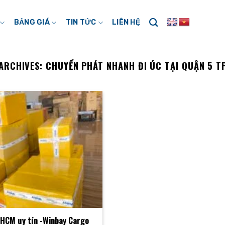
BẢNG GIÁ
TIN TỨC
LIÊN HỆ
ARCHIVES:
CHUYỂN PHÁT NHANH ĐI ÚC TẠI QUẬN 5 
PHCM uy tín -Winbay Cargo