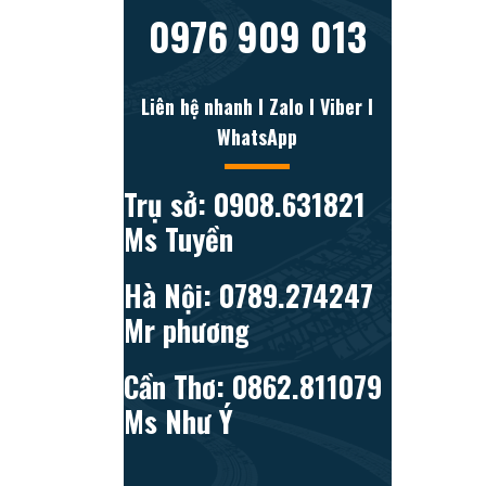
0976 909 013
Liên hệ nhanh l Zalo l Viber l
WhatsApp
Trụ sở: 0908.631821
Ms Tuyền
Hà Nội: 0789.274247
Mr phương
Cần Thơ: 0862.811079
Ms Như Ý